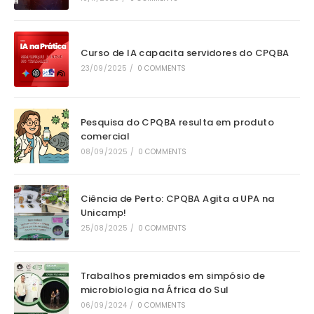
Curso de IA capacita servidores do CPQBA
23/09/2025
/
0 COMMENTS
Pesquisa do CPQBA resulta em produto
comercial
08/09/2025
/
0 COMMENTS
Ciência de Perto: CPQBA Agita a UPA na
Unicamp!
25/08/2025
/
0 COMMENTS
Trabalhos premiados em simpósio de
microbiologia na África do Sul
06/09/2024
/
0 COMMENTS