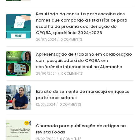
Resultado da consulta para escolha dos
nomes que comporão a lista tríplice para
escolha da próxima coordenação do
CPQBA, quadriênio 2024-2028
26/07/2024
/
0 COMMENTS
Apresentação de trabalho em colaboração
com pesquisadora do CPQBA em
conferência internacional na Alemanha
28/06/2024
/
0 COMMENTS
Extrato de semente de maracujá enriquece
protetores solares
12/03/2024
/
0 COMMENTS
Chamada para publicação de artigos na
revista Foods
21/02/2024
/
0 COMMENTS