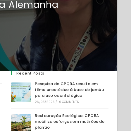
na Alemanha
Recent Posts
Pesquisa do CPQBA resulta em
filme anestésico à base de jambu
para uso odontológico
26/05/2026
/
0 COMMENTS
Restauração Ecológica: CPQBA
mobiliza esforços em mutirões de
plantio