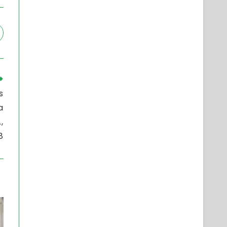
s
a
,
8