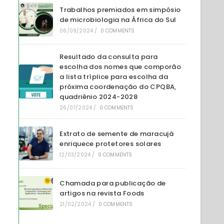
Trabalhos premiados em simpósio
de microbiologia na África do Sul
06/09/2024
/
0 COMMENTS
Resultado da consulta para
escolha dos nomes que comporão
a lista tríplice para escolha da
próxima coordenação do CPQBA,
quadriênio 2024-2028
26/07/2024
/
0 COMMENTS
Extrato de semente de maracujá
enriquece protetores solares
12/03/2024
/
0 COMMENTS
Chamada para publicação de
artigos na revista Foods
21/02/2024
/
0 COMMENTS