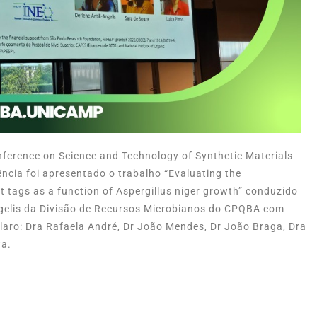
nference on Science and Technology of Synthetic Materials
cia foi apresentado o trabalho “Evaluating the
t tags as a function of Aspergillus niger growth” conduzido
Angelis da Divisão de Recursos Microbianos do CPQBA com
laro: Dra Rafaela André, Dr João Mendes, Dr João Braga, Dra
wa.