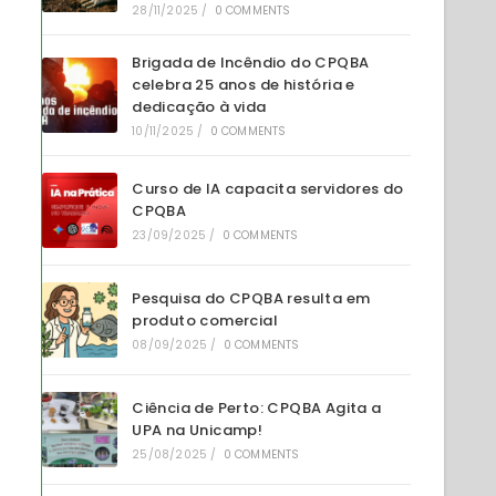
28/11/2025
/
0 COMMENTS
Brigada de Incêndio do CPQBA
celebra 25 anos de história e
dedicação à vida
10/11/2025
/
0 COMMENTS
Curso de IA capacita servidores do
CPQBA
23/09/2025
/
0 COMMENTS
Pesquisa do CPQBA resulta em
produto comercial
08/09/2025
/
0 COMMENTS
Ciência de Perto: CPQBA Agita a
UPA na Unicamp!
25/08/2025
/
0 COMMENTS