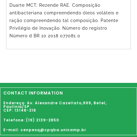
Duarte MCT; Rezende RAE. Composição
antibacteriana compreendendo óleos voláteis e
ração compreendendo tal composição. Patente
Privilégio de Inovação. Número do registro
Número d BR 10 2018 077081 0
CONTACT INFORMATION
Endereço: Av. Alexandre Cazellato,999,
Betel
,
Paulínia
/SP.
CEP: 13148-218
Telefone: (19) 2139-2850
E-mail: cenpesq@cpqba.unicamp.br