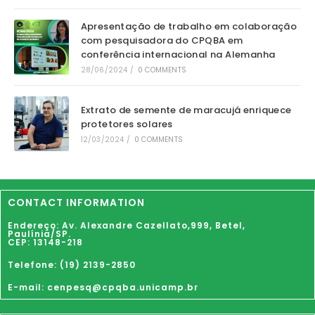
Apresentação de trabalho em colaboração
com pesquisadora do CPQBA em
conferência internacional na Alemanha
28/06/2024
/
0 COMMENTS
Extrato de semente de maracujá enriquece
protetores solares
12/03/2024
/
0 COMMENTS
CONTACT INFORMATION
Endereço: Av. Alexandre Cazellato,999,
Betel
,
Paulínia
/SP.
CEP: 13148-218
Telefone: (19) 2139-2850
E-mail: cenpesq@cpqba.unicamp.br