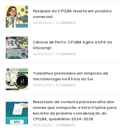
Pesquisa do CPQBA resulta em produto
comercial
08/09/2025
/
0 COMMENTS
Ciência de Perto: CPQBA Agita a UPA na
Unicamp!
25/08/2025
/
0 COMMENTS
Trabalhos premiados em simpósio de
microbiologia na África do Sul
06/09/2024
/
0 COMMENTS
Resultado da consulta para escolha dos
nomes que comporão a lista tríplice para
escolha da próxima coordenação do
CPQBA, quadriênio 2024-2028
26/07/2024
/
0 COMMENTS