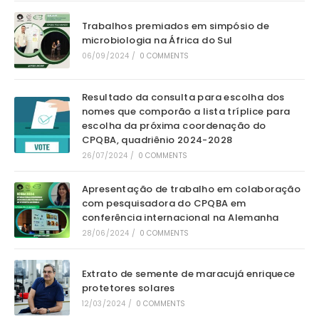
Trabalhos premiados em simpósio de
microbiologia na África do Sul
06/09/2024
/
0 COMMENTS
Resultado da consulta para escolha dos
nomes que comporão a lista tríplice para
escolha da próxima coordenação do
CPQBA, quadriênio 2024-2028
26/07/2024
/
0 COMMENTS
Apresentação de trabalho em colaboração
com pesquisadora do CPQBA em
conferência internacional na Alemanha
28/06/2024
/
0 COMMENTS
Extrato de semente de maracujá enriquece
protetores solares
12/03/2024
/
0 COMMENTS