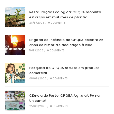
Restauração Ecológica: CPQBA mobiliza
esforços em mutirões de plantio
28/11/2025
/
0 COMMENTS
Brigada de Incêndio do CPQBA celebra 25
anos de história e dedicação à vida
10/11/2025
/
0 COMMENTS
Pesquisa do CPQBA resulta em produto
comercial
08/09/2025
/
0 COMMENTS
Ciência de Perto: CPQBA Agita a UPA na
Unicamp!
25/08/2025
/
0 COMMENTS