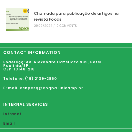
Chamada para publicação de artigos na
revista Foods
21/02/2024
/
0 COMMENTS
CONTACT INFORMATION
Endereço: Av. Alexandre Cazellato,999,
Betel
,
Paulínia
/SP.
CEP: 13148-218
Telefone: (19) 2139-2850
E-mail: cenpesq@cpqba.unicamp.br
INTERNAL SERVICES
Intranet
Email