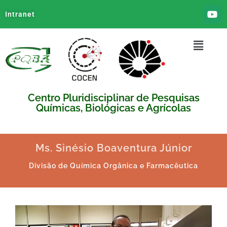
Intranet
Centro Pluridisciplinar de Pesquisas
Químicas, Biológicas e Agrícolas
Ms. Sinésio Boaventura Júnior
Divisão de Química Orgânica e Farmacêutica