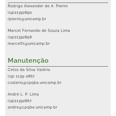
Rodrigo Alexander de A. Pierini
(19)21392890
rpierini@unicamp.br
Marcel Fernando de Souza Lima
(19)21392858
marcelfs@unicamp.br
Manutenção
Celso da Silva Valério
(19) 2139-2867
cvalerio@cpqba.unicamp.br
André L. P. Lima
(19)21392867
andre@cpqba.unicamp.br