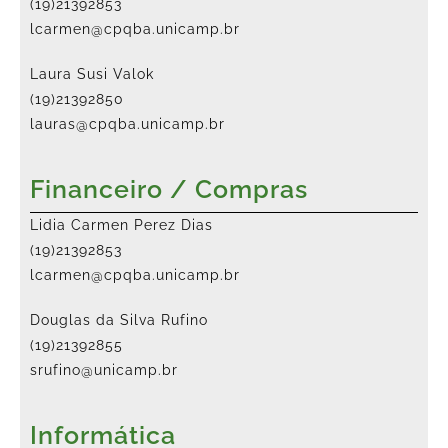
(19)21392853
lcarmen@cpqba.unicamp.br
Laura Susi Valok
(19)21392850
lauras@cpqba.unicamp.br
Financeiro / Compras
Lidia Carmen Perez Dias
(19)21392853
lcarmen@cpqba.unicamp.br
Douglas da Silva Rufino
(19)21392855
srufino@unicamp.br
Informática