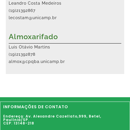
Leandro Costa Medeiros
(19)21392867
lecostam@unicamp.br
Almoxarifado
Luis Otávio Martins
(19)21392878
almox@cpqba.unicamp.br
INFORMAÇÕES DE CONTATO
Endereço: Av. Alexandre Cazellato,999,
Betel
,
Paulínia
/SP.
CEP: 13148-218