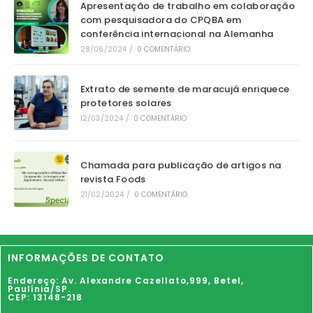
Apresentação de trabalho em colaboração
com pesquisadora do CPQBA em
conferência internacional na Alemanha
28/06/2024
/
0 COMENTÁRIO
Extrato de semente de maracujá enriquece
protetores solares
12/03/2024
/
0 COMENTÁRIO
Chamada para publicação de artigos na
revista Foods
21/02/2024
/
0 COMENTÁRIO
INFORMAÇÕES DE CONTATO
Endereço: Av. Alexandre Cazellato,999,
Betel
,
Paulínia
/SP.
CEP: 13148-218