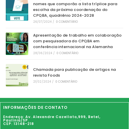
nomes que comporão a lista tríplice para
escolha da próxima coordenação do
CPQBA, quadriênio 2024-2028
26/07/2024
/
0 COMENTÁRIO
Apresentação de trabalho em colaboração
com pesquisadora do CPQBA em
conferência internacional na Alemanha
28/06/2024
/
0 COMENTÁRIO
Chamada para publicação de artigos na
revista Foods
21/02/2024
/
0 COMENTÁRIO
INFORMAÇÕES DE CONTATO
Endereço: Av. Alexandre Cazellato,999,
Betel
,
Paulínia
/SP.
CEP: 13148-218