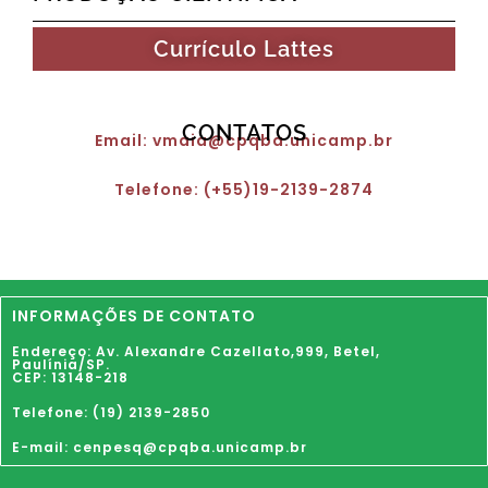
Currículo Lattes
CONTATOS
Email: vmaia@cpqba.unicamp.br
Telefone: (+55)19-2139-2874
INFORMAÇÕES DE CONTATO
Endereço: Av. Alexandre Cazellato,999,
Betel
,
Paulínia
/SP.
CEP: 13148-218
Telefone: (19) 2139-2850
E-mail: cenpesq@cpqba.unicamp.br